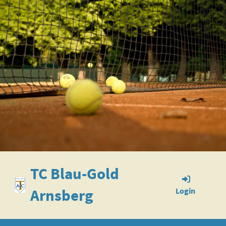
TC Blau-Gold
Arnsberg
Login